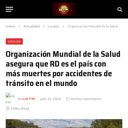
Home
»
Actualidad
»
Locales
»
Organización Mundial de la Salud asegura que RD es el país con más muertes por accidentes de tránsito en el mundo
LOCALES
Organización Mundial de la Salud
asegura que RD es el país con
más muertes por accidentes de
tránsito en el mundo
By
LIA FM
julio 13, 2022
No hay comentarios
2 Mins Read