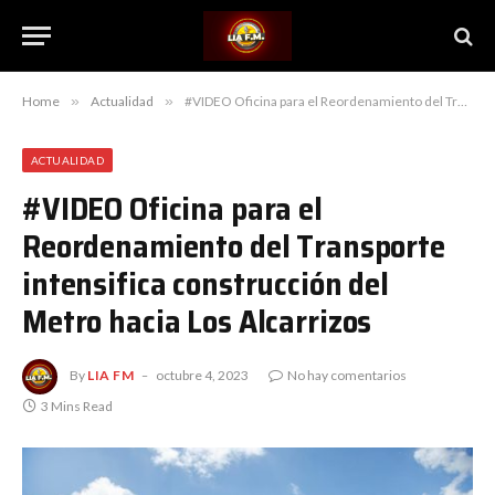
Home
»
Actualidad
»
#VIDEO Oficina para el Reordenamiento del Transporte intensifica construcción del Metro hacia Los Alcarrizos
ACTUALIDAD
#VIDEO Oficina para el
Reordenamiento del Transporte
intensifica construcción del
Metro hacia Los Alcarrizos
By
LIA FM
octubre 4, 2023
No hay comentarios
3 Mins Read