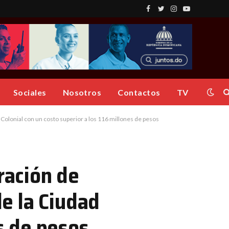
Facebook
Twitter
Instagram
YouTube
Sociales
Nosotros
Contactos
TV
d Colonial con un costo superior a los 116 millones de pesos
ración de
de la Ciudad
es de pesos