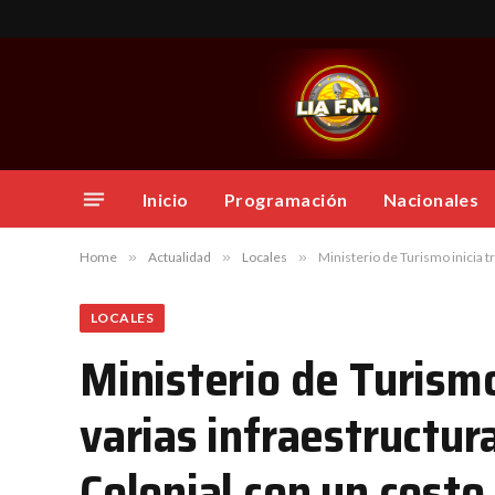
Inicio
Programación
Nacionales
Home
»
Actualidad
»
Locales
»
Ministerio de Turismo inicia t
LOCALES
Ministerio de Turismo
varias infraestructura
Colonial con un costo