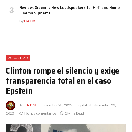
Review: Xiaomi’s New Loudspeakers for Hi-fi and Home
Cinema Systems
By
LIA FM
ACTUALIDAD
Clinton rompe el silencio y exige
transparencia total en el caso
Epstein
By
LIA FM
diciembre 23, 2025
Updated:
diciembre 23,
2025
No hay comentarios
2 Mins Read