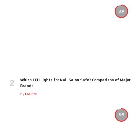
8.9
Which LED Lights for Nail Salon Safe? Comparison of Major
Brands
By
LIA FM
8.9