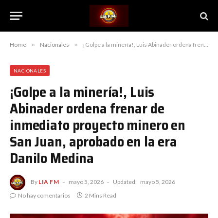
Home
»
Nacionales
»
¡Golpe a la minería!, Luis Abinader ordena frenar de inmediato proyecto minero en San Juan, aprobado en la era Danilo Medina
NACIONALES
¡Golpe a la minería!, Luis
Abinader ordena frenar de
inmediato proyecto minero en
San Juan, aprobado en la era
Danilo Medina
By
LIA FM
mayo 5, 2026
Updated:
mayo 5, 2026
No hay comentarios
2 Mins Read