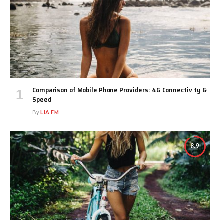
Comparison of Mobile Phone Providers: 4G Connectivity &
Speed
By
LIA FM
8.9