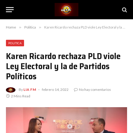
Home
»
Politica
»
Karen Ricardo rechaza PLD viole Ley Electoral y la de Partidos Políticos
POLITICA
Karen Ricardo rechaza PLD viole
Ley Electoral y la de Partidos
Políticos
By
LIA FM
febrero 14, 2022
No hay comentarios
2 Mins Read