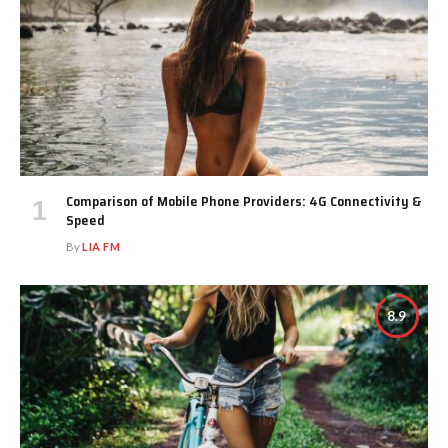
Comparison of Mobile Phone Providers: 4G Connectivity &
Speed
By
LIA FM
8.9