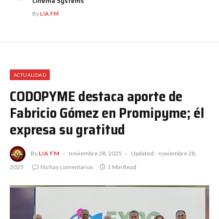
Cinema Systems
By
LIA FM
ACTUALIDAD
CODOPYME destaca aporte de
Fabricio Gómez en Promipyme; él
expresa su gratitud
By
LIA FM
noviembre 28, 2025
Updated:
noviembre 28,
2025
No hay comentarios
1 Min Read