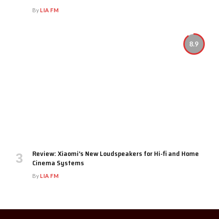
By
LIA FM
8.9
Review: Xiaomi’s New Loudspeakers for Hi-fi and Home
Cinema Systems
By
LIA FM