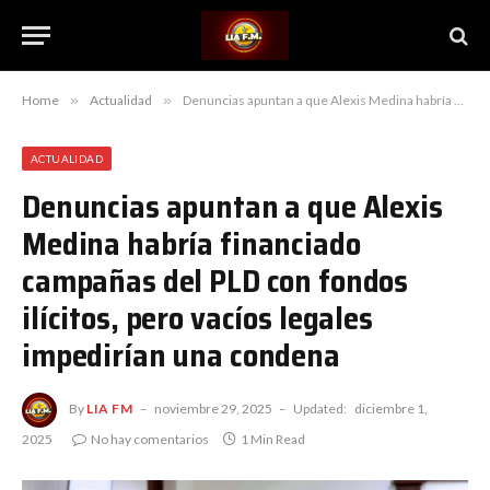
Home
»
Actualidad
»
Denuncias apuntan a que Alexis Medina habría financiado campañas del PLD con fondos ilícitos, pero vacíos legales impedirían una condena
ACTUALIDAD
Denuncias apuntan a que Alexis
Medina habría financiado
campañas del PLD con fondos
ilícitos, pero vacíos legales
impedirían una condena
By
LIA FM
noviembre 29, 2025
Updated:
diciembre 1,
2025
No hay comentarios
1 Min Read