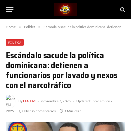
Home
»
Politica
»
Escándalo sacude la política dominicana: detienen a funcionarios por lavado y nexos con el narcotráfico
POLITICA
Escándalo sacude la política
dominicana: detienen a
funcionarios por lavado y nexos
con el narcotráfico
By
LIA FM
noviembre 7, 2025
Updated:
noviembre 7,
2025
No hay comentarios
1 Min Read