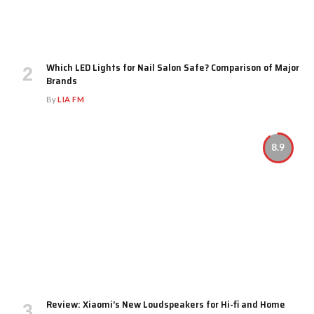
Which LED Lights for Nail Salon Safe? Comparison of Major
Brands
By
LIA FM
8.9
Review: Xiaomi’s New Loudspeakers for Hi-fi and Home