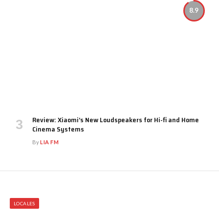
8.9
Review: Xiaomi’s New Loudspeakers for Hi-fi and Home
Cinema Systems
By
LIA FM
LOCALES