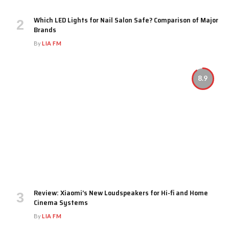
Which LED Lights for Nail Salon Safe? Comparison of Major
Brands
By
LIA FM
8.9
Review: Xiaomi’s New Loudspeakers for Hi-fi and Home
Cinema Systems
By
LIA FM