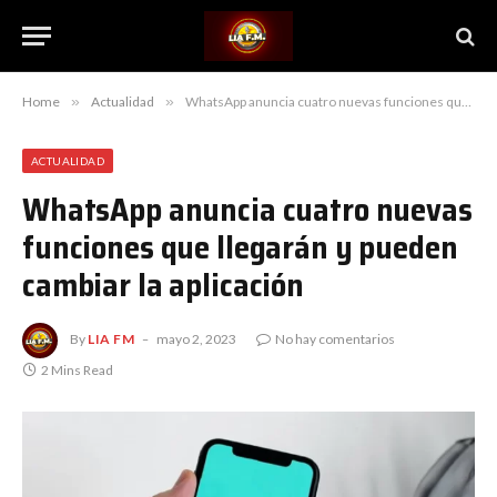
Home
»
Actualidad
»
WhatsApp anuncia cuatro nuevas funciones que llegarán y pueden cambiar la aplicación
ACTUALIDAD
WhatsApp anuncia cuatro nuevas
funciones que llegarán y pueden
cambiar la aplicación
By
LIA FM
mayo 2, 2023
No hay comentarios
2 Mins Read