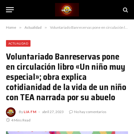
Home
»
Actualidad
»
Voluntariado Banreservas pone en circulación libro «Un niño muy especial»; obra explica cotidianidad de la vida de un niño con TEA narrada por su abuelo
ACTUALIDAD
Voluntariado Banreservas pone
en circulación libro «Un niño muy
especial»; obra explica
cotidianidad de la vida de un niño
con TEA narrada por su abuelo
By
LIA FM
abril 27, 2023
No hay comentarios
4 Mins Read