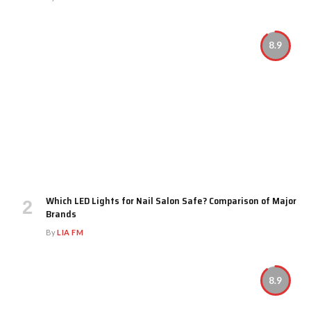
8.9
Which LED Lights for Nail Salon Safe? Comparison of Major
Brands
By
LIA FM
8.9