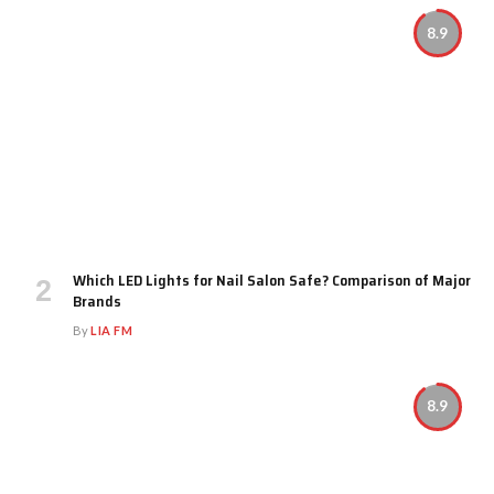
8.9
Which LED Lights for Nail Salon Safe? Comparison of Major
Brands
By
LIA FM
8.9