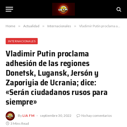
Home
»
Actualidad
»
Internacionales
»
Vladimir Putin proclama adhesión de las regiones Donetsk, Lugansk, Jersón y Zaporiyia de Ucrania; dice: «Serán ciudadanos rusos para siempre»
INTERNACIONALES
Vladimir Putin proclama
adhesión de las regiones
Donetsk, Lugansk, Jersón y
Zaporiyia de Ucrania; dice:
«Serán ciudadanos rusos para
siempre»
By
LIA FM
septiembre 30, 2022
No hay comentarios
3 Mins Read