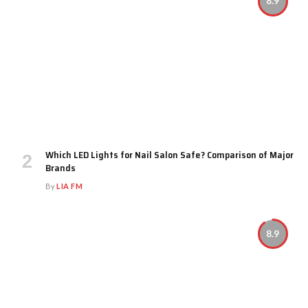
8.9
Which LED Lights for Nail Salon Safe? Comparison of Major
Brands
By
LIA FM
8.9