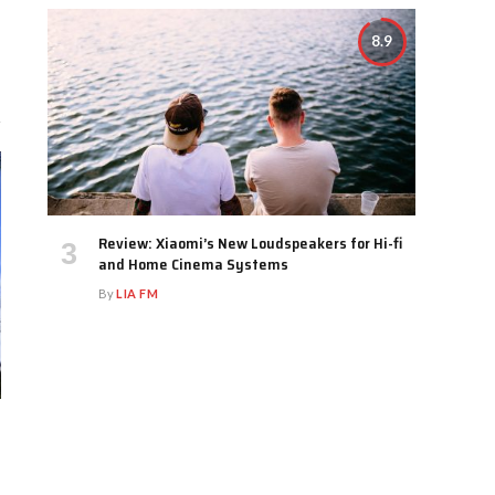
8.9
Review: Xiaomi’s New Loudspeakers for Hi-fi
and Home Cinema Systems
By
LIA FM