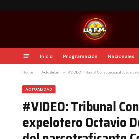
Inicio
Programación
Nacionales
Home
»
Actualidad
»
#VIDEO: Tribunal Constitucional absuelve de
ACTUALIDAD
#VIDEO: Tribunal Con
expelotero Octavio Do
del narcotraficante C