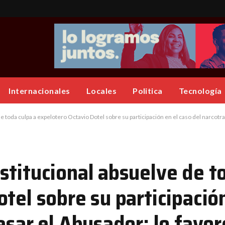
Internacionales
Locales
Politica
Tecnología
 toda culpa a expelotero Octavio Dotel sobre su participación en el caso del narcotra
stitucional absuelve de t
tel sobre su participación
esar el Abusador; lo favo