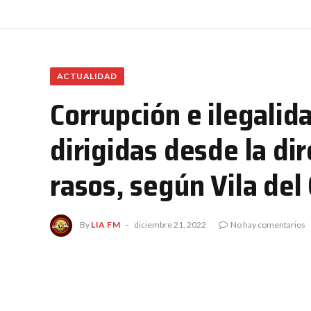
ACTUALIDAD
Corrupción e ilegalid
dirigidas desde la dir
rasos, según Vila del 
By
LIA FM
diciembre 21, 2022
No hay comentarios