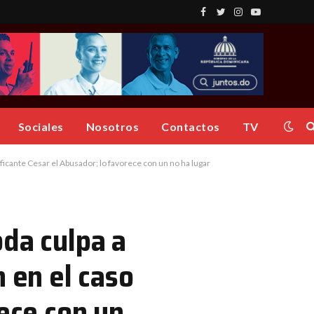
Facebook
Twitter
Instagram
YouTube
Sociales
Nosotros
Contactos
TV
ficante Cesar el Abusador; lo favorece con un no ha lugar
oda culpa a
 en el caso
rece con un