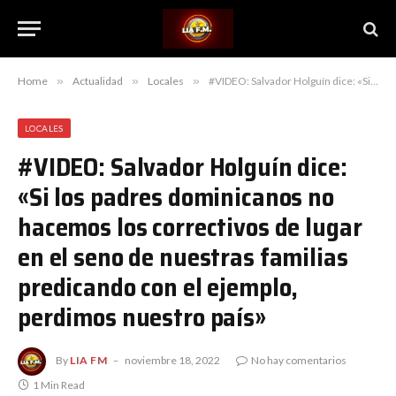
Home
»
Actualidad
»
Locales
»
#VIDEO: Salvador Holguín dice: «Si los padres dominicanos no hacemos los correctivos de lugar en el seno de nuestras familias predicando con el ejemplo, perdimos nuestro país»
LOCALES
#VIDEO: Salvador Holguín dice:
«Si los padres dominicanos no
hacemos los correctivos de lugar
en el seno de nuestras familias
predicando con el ejemplo,
perdimos nuestro país»
By
LIA FM
noviembre 18, 2022
No hay comentarios
1 Min Read