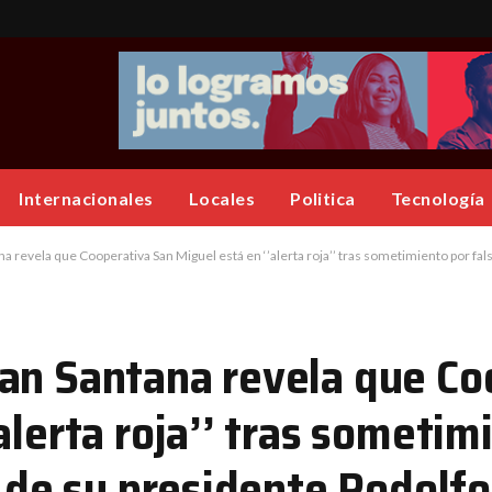
Internacionales
Locales
Politica
Tecnología
perativa San Miguel está en ‘’alerta roja’’ tras sometimiento por falsificación y fraude de su presidente Rodolfo Reyes; dice Re
an Santana revela que Co
alerta roja’’ tras sometim
e de su presidente Rodolfo