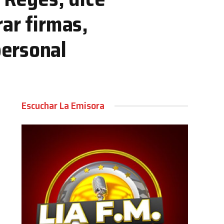
ar firmas,
personal
Escuchar La Emisora