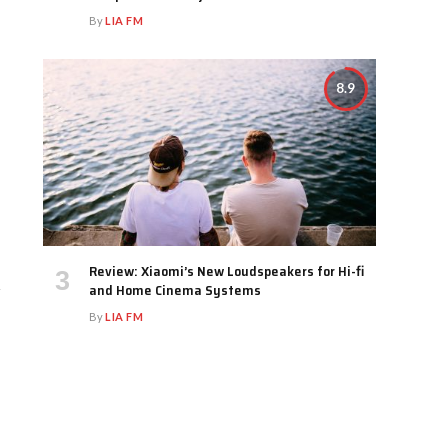
By
LIA FM
8.9
Review: Xiaomi’s New Loudspeakers for Hi-fi
and Home Cinema Systems
By
LIA FM