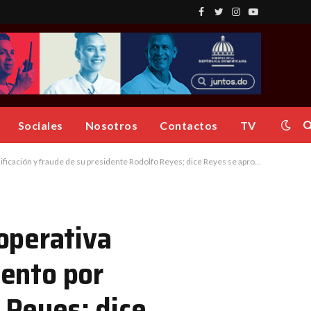
Facebook
Twitter
Instagram
YouTube
Sociales
Nosotros
Contactos
TV
yes se aprovecha de su posición para adulterar firmas, someter préstamos y beneficiarse de manera personal
operativa
iento por
 Reyes; dice