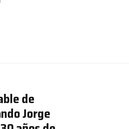
able de
ando Jorge
 30 años de