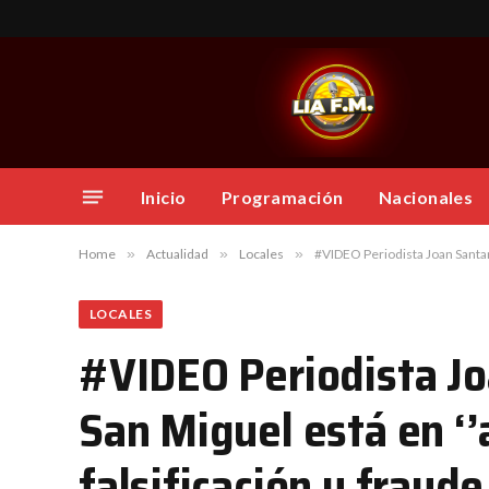
Inicio
Programación
Nacionales
Home
»
Actualidad
»
Locales
»
#VIDEO Periodista Joan Santana revela que Coo
LOCALES
#VIDEO Periodista Jo
San Miguel está en ‘’
falsificación y fraud