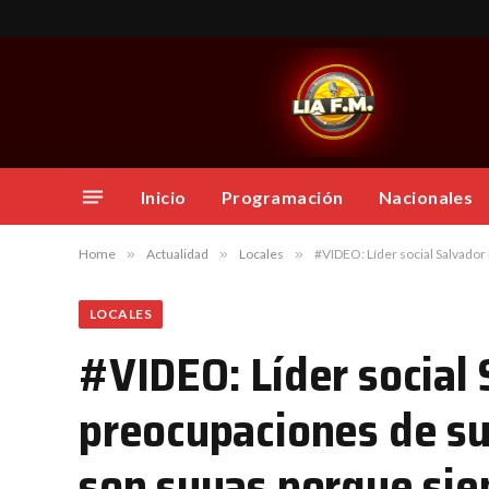
Inicio
Programación
Nacionales
Home
»
Actualidad
»
Locales
»
#VIDEO: Líder social Salvador Holguín dice que las p
LOCALES
#VIDEO: Líder social 
preocupaciones de s
son suyas porque sie