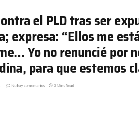
ontra el PLD tras ser exp
ra; expresa: “Ellos me es
e… Yo no renuncié por no 
ina, para que estemos cl
2
No hay comentarios
3 Mins Read