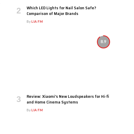
Which LED Lights for Nail Salon Safe?
Comparison of Major Brands
By
LIA FM
8.9
Review: Xiaomi’s New Loudspeakers for Hi-fi
and Home Cinema Systems
By
LIA FM