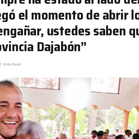
egó el momento de abrir l
 engañar, ustedes saben q
ovincia Dajabón”
1 Min Read