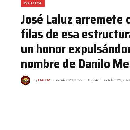
POLITICA
José Laluz arremete c
filas de esa estructu
un honor expulsándom
nombre de Danilo Med
By
LIA FM
octubre 29, 2022
Updated:
octubre 29, 202