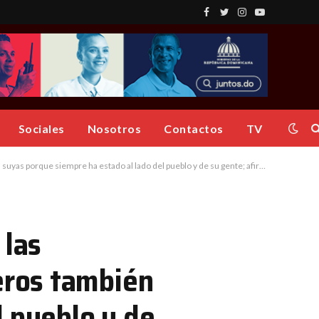
Facebook
Twitter
Instagram
YouTube
Sociales
Nosotros
Contactos
TV
to de abrir los ojos para que no los vuelvan a engañar, ustedes saben quién es que le conviene a esta provincia Dajabón”
 las
eros también
l pueblo y de