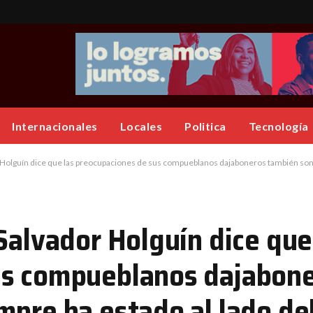
Internacionales
Locales
Politica
Tecnología
reocupaciones de sus compueblanos dajaboneros también son suyas porque siempre ha estado al lado del pueblo y de su gente; afirma: “Llegó el momen
Salvador Holguín dice que
us compueblanos dajabon
mpre ha estado al lado de