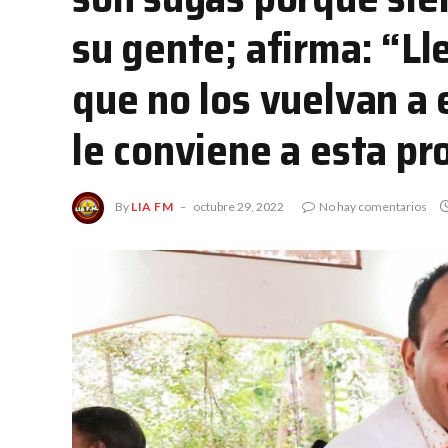
su gente; afirma: “Ll
que no los vuelvan a
le conviene a esta pr
By
LIA FM
octubre 29, 2022
No hay comentarios