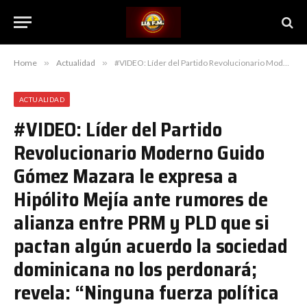
Home
»
Actualidad
»
#VIDEO: Líder del Partido Revolucionario Moderno Guido Gómez Mazara le expresa a Hipólito Mejía ante rumores de alianza entre PRM y PLD que si pactan algún acuerdo la sociedad dominicana no los perdonará; revela: “Ninguna fuerza política exitosa pacta con resultados positivos a futuro con una fuerza que recién derrota”
ACTUALIDAD
#VIDEO: Líder del Partido
Revolucionario Moderno Guido
Gómez Mazara le expresa a
Hipólito Mejía ante rumores de
alianza entre PRM y PLD que si
pactan algún acuerdo la sociedad
dominicana no los perdonará;
revela: “Ninguna fuerza política