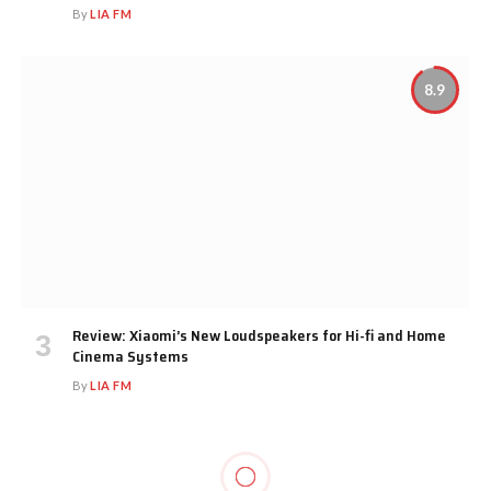
By
LIA FM
8.9
Review: Xiaomi’s New Loudspeakers for Hi-fi and Home
Cinema Systems
By
LIA FM