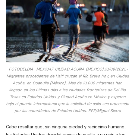
-FOTODELDIA- MEX1847. CIUDAD ACUÑA (MEXICO),18/09/2021.-
Migrantes procedentes de Haití cruzan el Río Bravo hoy, en Ciudad
Acuña, en Coahuila (México). Mas de 10,000 migrantes han
llegado en los últimos días a las ciudades fronterizas de Del Rio
Texas en Estados Unidos y Ciudad Acuña en México y esperan
bajo el puente Internacional que la solicitud de asilo sea procesada
por las autoridades de Estados Unidos. EFE/Miguel Sierra
Cabe resaltar que, sin ninguna piedad y raciocinio humano,
los Estados Unidos decidió enviar de vuelta a su país a los