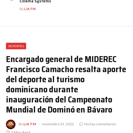
Cinema Systems
By
LIA FM
DEPORTES
Encargado general de MIDEREC
Francisco Camacho resalta aporte
del deporte al turismo
dominicano durante
inauguración del Campeonato
Mundial de Dominó en Bávaro
By
LIA FM
noviembre 23, 2022
No hay comentarios
3 Mins Read