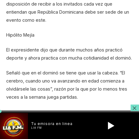
disposición de recibir a los invitados cada vez que
entiendan que República Dominicana debe ser sede de un
evento como este.
Hipólito Mejía
El expresidente dijo que durante muchos años practicó
deporte y ahora practica con mucha cotidianidad el dominó.
Señaló que en el dominó se tiene que usar la cabeza. “El
cerebro, cuando uno va avanzando en edad comienza a
olvidársele las cosas”, razón por la que por lo menos tres
veces a la semana juega partidas.
Agradeció al presidente de la Federación Internacional de
Dominó, Manuel Oquendo, así como al más destacado de
Tu emisora en linea
los jugadores dominicanos, Joaquín Martínez por la
LIA FM
dedicatoria a su persona de este campeonato. “Confío en