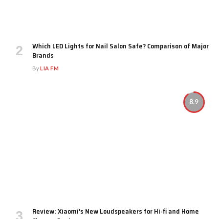
Which LED Lights for Nail Salon Safe? Comparison of Major
Brands
By
LIA FM
8.9
Review: Xiaomi’s New Loudspeakers for Hi-fi and Home