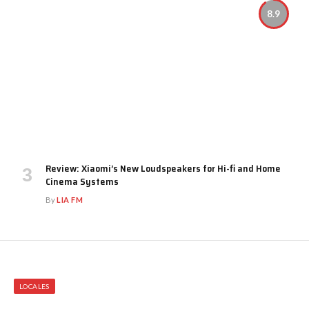
8.9
Review: Xiaomi’s New Loudspeakers for Hi-fi and Home
Cinema Systems
By
LIA FM
LOCALES