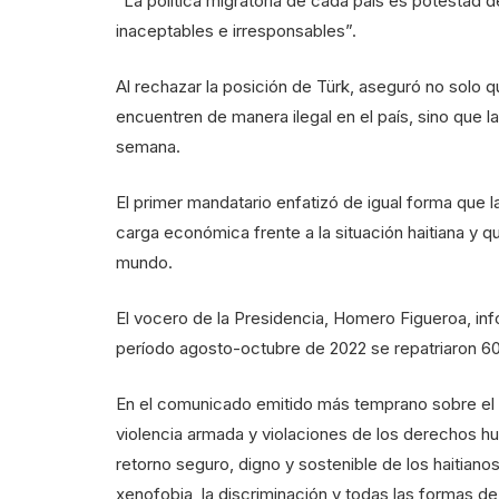
“La política migratoria de cada país es potestad 
inaceptables e irresponsables”.
Al rechazar la posición de Türk, aseguró no solo 
encuentren de manera ilegal en el país, sino que 
semana.
El primer mandatario enfatizó de igual forma que 
carga económica frente a la situación haitiana y qu
mundo.
El vocero de la Presidencia, Homero Figueroa, inf
período agosto-octubre de 2022 se repatriaron 60,
En el comunicado emitido más temprano sobre el 
violencia armada y violaciones de los derechos h
retorno seguro, digno y sostenible de los haitianos
xenofobia, la discriminación y todas las formas de i