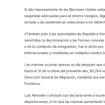
El alto representante de las Naciones Unidas señal
seguridad adecuadas para el retorno «seguro, dig
armada y las sistemáticas violaciones a los dere
«También pido a las autoridades de República Dom
xenofobia, la discriminación y las formas conexas d
o en la condición de inmigrante», fue lo dicho po
internacionales y reseñadas en múltiples medios l
Las mismas ocurrían apenas un día después que d
hasta el 31 de octubre del presente año, 60,204 na
Dirección General de Migración, mediante una seri
fronteriza.
Luis Abinader concluyó sus declaraciones a la pr
deportaciones, si no que las mismas aumentarán 