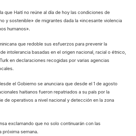
a que Haití no reúne al día de hoy las condiciones de
no y sostenible» de migrantes dada la «incesante violencia
chos humanos».
inicana que redoble sus esfuerzos para prevenir la
e intolerancia basadas en el origen nacional, racial o étnico,
r Turk en declaraciones recogidas por varias agencias
ocales.
esde el Gobierno se anunciara que desde el 1 de agosto
cionales haitianos fueron repatriados a su país por la
e de operativos a nivel nacional y detección en la zona
ensa exclamando que no solo continuarán con las
la próxima semana.