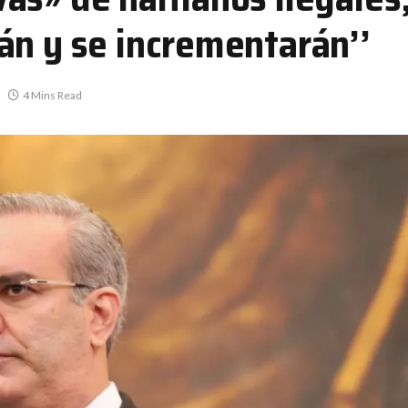
án y se incrementarán’’
4 Mins Read