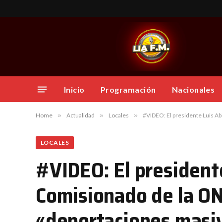
Inicio
Programación
Nacionales
Home
»
Actualidad
»
Locales
»
#VIDEO: El presidente Luis Abinader 
LOCALES
#VIDEO: El presidente
Comisionado de la ONU
«deportaciones masiva