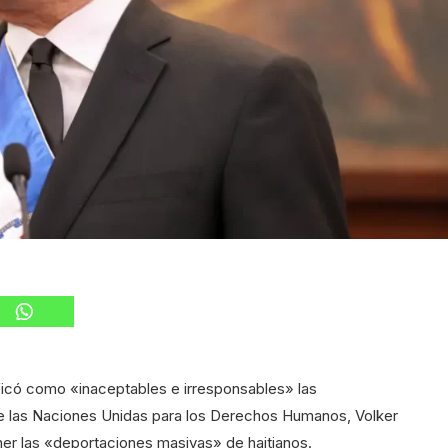
ificó como «inaceptables e irresponsables» las
de las Naciones Unidas para los Derechos Humanos, Volker
ner las «deportaciones masivas» de haitianos.