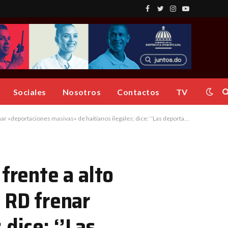
Facebook
Twitter
Instagram
YouTube
Sociales
Nosotros
Contactos
TV
vas» de haitianos ilegales; dice: ‘’Las deportaciones seguirán y se incrementarán’’
frente a alto
 RD frenar
dice: ‘’Las