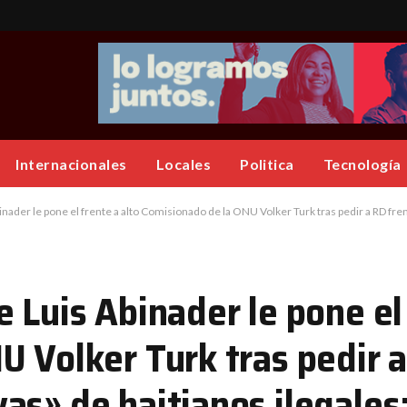
Internacionales
Locales
Politica
Tecnología
le pone el frente a alto Comisionado de la ONU Volker Turk tras pedir a RD frenar «deportaciones masi
 Luis Abinader le pone el 
 Volker Turk tras pedir a
s» de haitianos ilegales; 