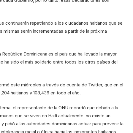
de cada Gobierno, por lo tanto, esas declaraciones son
que continuarán repatriando a los ciudadanos haitianos que se
las mismas serán incrementadas a partir de la próxima
la República Dominicana es el país que ha llevado la mayor
e ha sido el más solidario entre todos los otros países del
ormó este miércoles a través de cuenta de Twitter, que en el
204 haitianos y 108,436 en todo el año.
tema, el representante de la ONU recordó que debido a la
umanos que se viven en Haití actualmente, no existe un
 y pidió a las autoridades dominicanas actuar para prevenir la
ntolerancia racial o étnica hacia los inmigrantes haitianos.