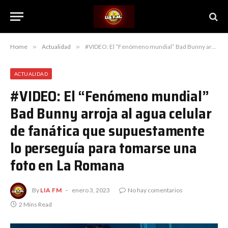
Home
»
Actualidad
»
#VIDEO: El “Fenómeno mundial” Bad Bunny arroja al agua celular de fanática que supuestamente lo perseguía para tomarse una foto en La Romana
ACTUALIDAD
#VIDEO: El “Fenómeno mundial”
Bad Bunny arroja al agua celular
de fanática que supuestamente
lo perseguía para tomarse una
foto en La Romana
By
LIA FM
enero 3, 2023
No hay comentarios
2 Mins Read