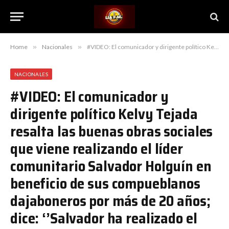
Home
»
Nacionales
»
#VIDEO: El comunicador y dirigente político Kelvy Tejada resalta las buenas obras sociales que viene realizando el líder comunitario Salvador Holguín en beneficio de sus compueblanos dajaboneros por más de 20 años; dice: ‘’Salvador ha realizado el más amplio programa de asistencia social en Dajabón’’
NACIONALES
#VIDEO: El comunicador y
dirigente político Kelvy Tejada
resalta las buenas obras sociales
que viene realizando el líder
comunitario Salvador Holguín en
beneficio de sus compueblanos
dajaboneros por más de 20 años;
dice: ‘’Salvador ha realizado el