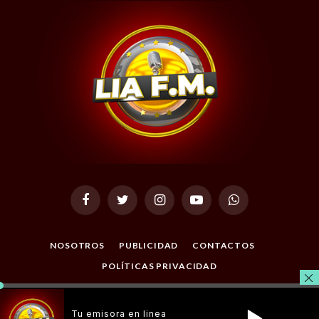
Facebook
Twitter
Instagram
YouTube
WhatsApp
NOSOTROS
PUBLICIDAD
CONTACTOS
POLÍTICAS PRIVACIDAD
© 2026 Todos los Derechos Reservados. Desarrollado por
Tu emisora en linea
Masterclic.Net
.