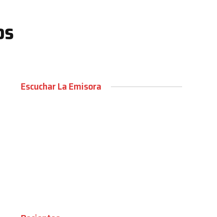
á
os
Escuchar La Emisora
00:00