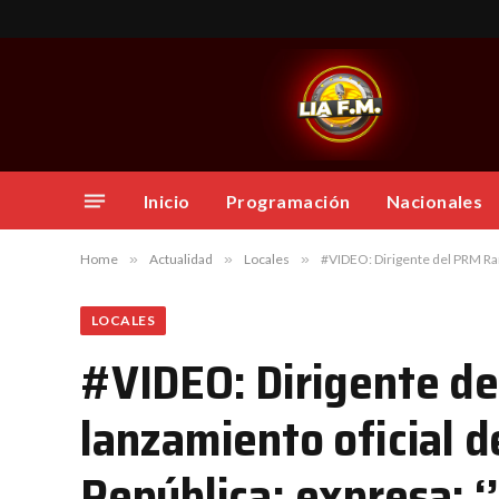
Inicio
Programación
Nacionales
Home
»
Actualidad
»
Locales
»
#VIDEO: Dirigente del PRM Ramón 
LOCALES
#VIDEO: Dirigente d
lanzamiento oficial d
República; expresa: 