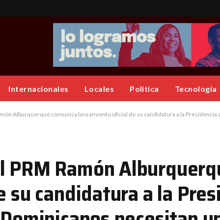
Internacionales
Locales
Politica
Tecnología
Alburquerque comunica lanzamiento oficial de su candidatura a la Presidencia de la Repúblic
el PRM Ramón Alburquerq
e su candidatura a la Pres
‘’Dominicanos necesitan u