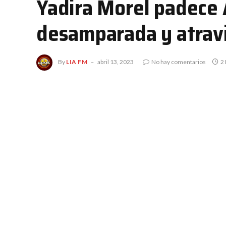
Yadira Morel padece 
desamparada y atrav
By
LIA FM
abril 13, 2023
No hay comentarios
2