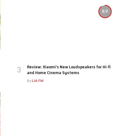
8.9
Review: Xiaomi’s New Loudspeakers for Hi-fi
and Home Cinema Systems
By
LIA FM