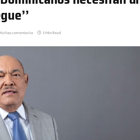
egue’’
No hay comentarios
1 Min Read