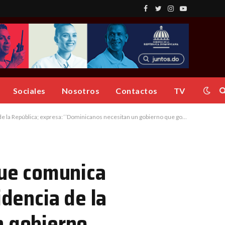
Facebook
Twitter
Instagram
YouTube
Sociales
Nosotros
Contactos
TV
a; expresa: ‘’Dominicanos necesitan un gobierno que gobierne y no juegue’’
ue comunica
idencia de la
n gobierno