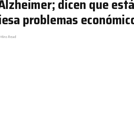
Alzheimer; dicen que est
iesa problemas económic
 Mins Read