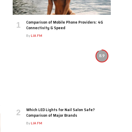
Comparison of Mobile Phone Providers: 4G
Connectivity & Speed
By
LIA FM
8.9
Which LED Lights for Nail Salon Safe?
Comparison of Major Brands
By
LIA FM