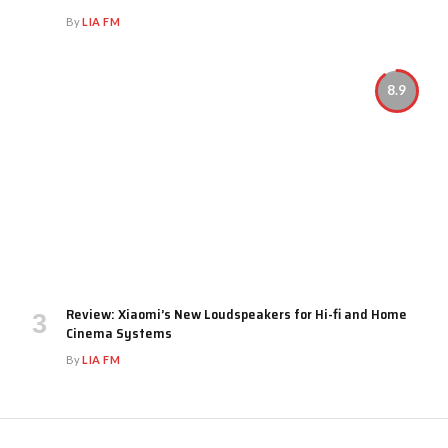
By
LIA FM
8.9
Review: Xiaomi’s New Loudspeakers for Hi-fi and Home
Cinema Systems
By
LIA FM