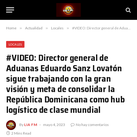
Home
»
Actualidad
»
Locales
»
#VIDEO: Director general de Aduanas Eduardo Sanz Lovatón sigue trabajando con la gran visión y meta de consolidar la República Dominicana como hub logístico de clase mundial
LOCALES
#VIDEO: Director general de
Aduanas Eduardo Sanz Lovatón
sigue trabajando con la gran
visión y meta de consolidar la
República Dominicana como hub
logístico de clase mundial
By
LIA FM
mayo 4, 2023
No hay comentarios
2 Mins Read