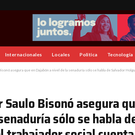
Internacionales
Locales
Politica
Tecnología
Dajabón a nivel de la senaduría sólo se habla de Salvador Holguín; afirma que el trabajador social cuenta con un alto nivel de aceptac
 Saulo Bisonó asegura qu
 senaduría sólo se habla d
l trabajador social cuenta