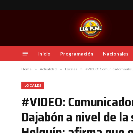
Inicio
Programación
Nacionales
Home
»
Actualidad
»
Locales
»
#VIDEO: Comunicador Saulo Bisonó asegura que en 
LOCALES
#VIDEO: Comunicador
Dajabón a nivel de la
Holguín; afirma que e