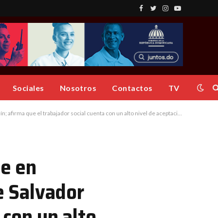
Facebook
Twitter
Instagram
YouTube
Sociales
Nosotros
Contactos
TV
ión ya que ha venido desarrollando obras sociales en la provincia fronteriza y todo el país por más de 26 años
e en
e Salvador
 con un alto