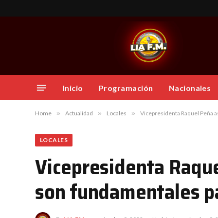
Inicio
Programación
Nacionales
Home
»
Actualidad
»
Locales
»
Vicepresidenta Raquel Peña a
LOCALES
Vicepresidenta Raque
son fundamentales pa