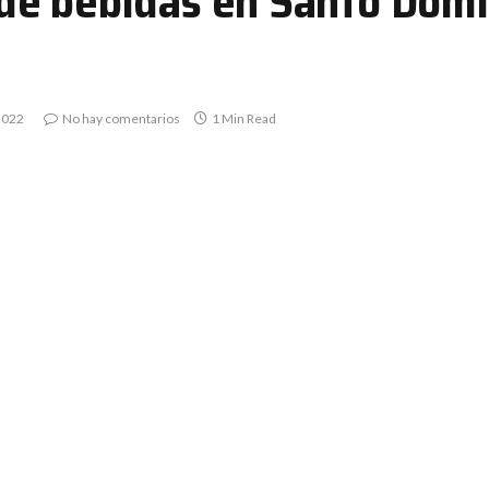
e bebidas en Santo Domin
2022
No hay comentarios
1 Min Read