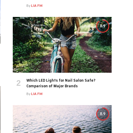
By
LIA FM
8.9
Which LED Lights for Nail Salon Safe?
Comparison of Major Brands
By
LIA FM
8.9