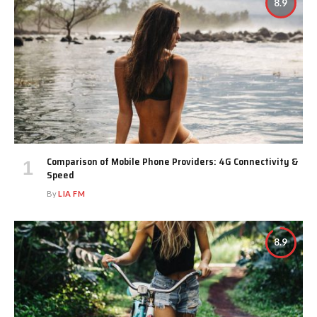
8.9
Comparison of Mobile Phone Providers: 4G Connectivity &
Speed
By
LIA FM
8.9