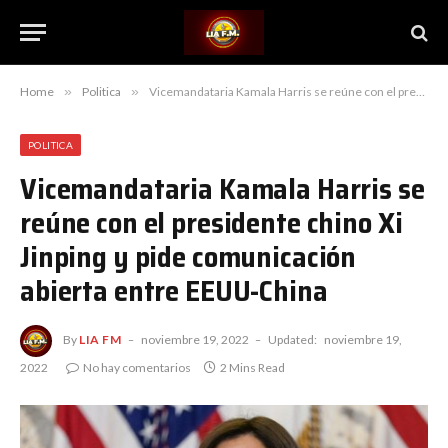
Home
»
Politica
»
Vicemandataria Kamala Harris se reúne con el presidente chino Xi Jinping y pide comunicación abierta entre EEUU-China
POLITICA
Vicemandataria Kamala Harris se
reúne con el presidente chino Xi
Jinping y pide comunicación
abierta entre EEUU-China
By
LIA FM
noviembre 19, 2022
Updated:
noviembre 19,
2022
No hay comentarios
2 Mins Read