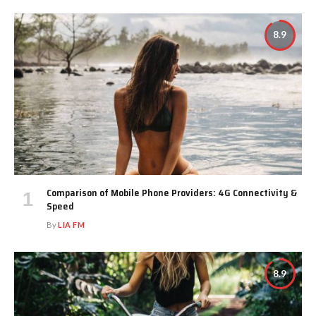
8.9
Comparison of Mobile Phone Providers: 4G Connectivity &
Speed
By
LIA FM
8.9