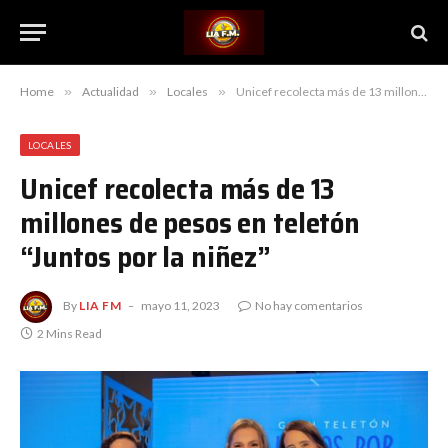
Home
»
Actualidad
»
Locales
»
Unicef recolecta más de 13 millones de pesos en teletón “Juntos por la niñez”
LOCALES
Unicef recolecta más de 13
millones de pesos en teletón
“Juntos por la niñez”
By
LIA FM
mayo 11, 2023
No hay comentarios
2 Mins Read