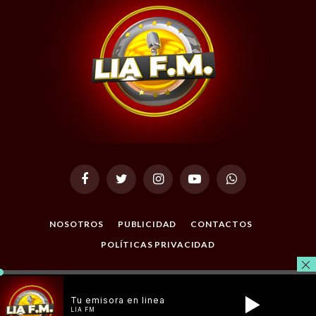
Facebook
Twitter
Instagram
YouTube
WhatsApp
NOSOTROS
PUBLICIDAD
CONTACTOS
POLÍTICAS PRIVACIDAD
© 2026 Todos los Derechos Reservados. Desarrollado por
Masterclic.Net
.
Tu emisora en linea
LIA FM