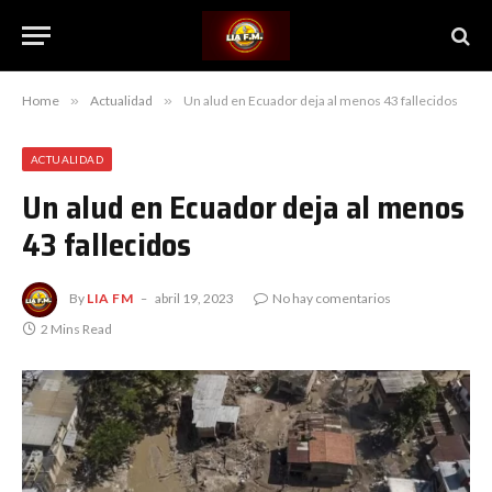
Home
»
Actualidad
»
Un alud en Ecuador deja al menos 43 fallecidos
ACTUALIDAD
Un alud en Ecuador deja al menos
43 fallecidos
By
LIA FM
abril 19, 2023
No hay comentarios
2 Mins Read