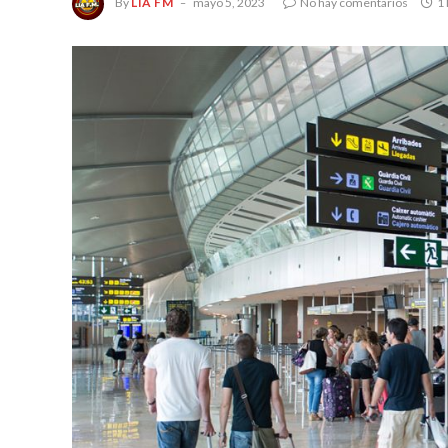
By
LIA FM
mayo 5, 2023
No hay comentarios
1