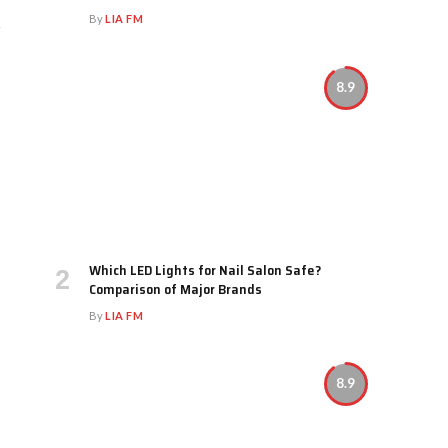
By
LIA FM
8.9
Which LED Lights for Nail Salon Safe?
Comparison of Major Brands
By
LIA FM
8.9