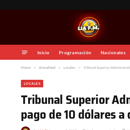
Inicio
Programación
Nacionales
Home
»
Actualidad
»
Locales
»
Tribunal Superior Administrat
LOCALES
Tribunal Superior Adm
pago de 10 dólares a 