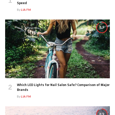
Speed
By
LIA FM
8.9
Which LED Lights for Nail Salon Safe? Comparison of Major
Brands
By
LIA FM
8.9