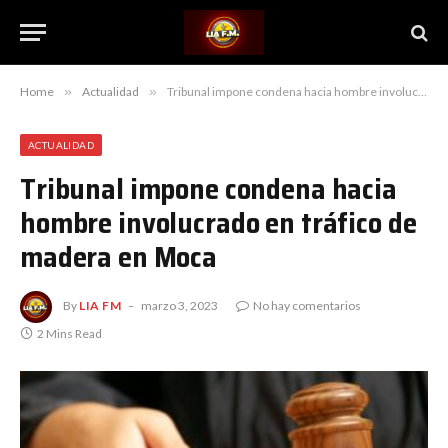
Home
»
Actualidad
»
Tribunal impone condena hacia hombre involucrado en tráfico de madera en Moca
ACTUALIDAD
Tribunal impone condena hacia
hombre involucrado en tráfico de
madera en Moca
By
LIA FM
marzo 3, 2023
No hay comentarios
2 Mins Read