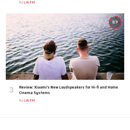
By
LIA FM
8.9
Review: Xiaomi’s New Loudspeakers for Hi-fi and Home
Cinema Systems
By
LIA FM