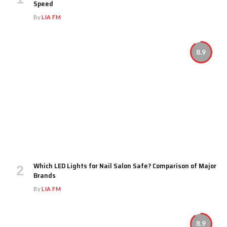
Speed
By
LIA FM
8.9
Which LED Lights for Nail Salon Safe? Comparison of Major
Brands
By
LIA FM
8.9