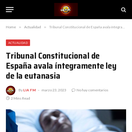
Home
»
Actualidad
»
Tribunal Constitucional de España avala íntegramente ley de la eutanasia
ACTUALIDAD
Tribunal Constitucional de
España avala íntegramente ley
de la eutanasia
By
LIA FM
marzo 23, 2023
No hay comentarios
2 Mins Read