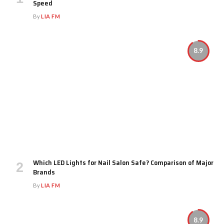
Speed
By
LIA FM
8.9
Which LED Lights for Nail Salon Safe? Comparison of Major
Brands
By
LIA FM
8.9