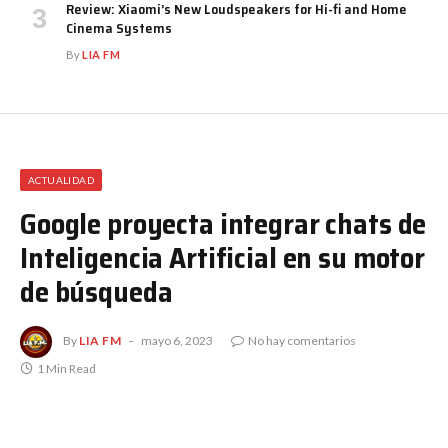
Review: Xiaomi’s New Loudspeakers for Hi-fi and Home
Cinema Systems
By
LIA FM
ACTUALIDAD
Google proyecta integrar chats de
Inteligencia Artificial en su motor
de búsqueda
By
LIA FM
mayo 6, 2023
No hay comentarios
1 Min Read