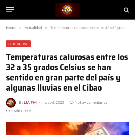
Home
»
Actualidad
»
Temperaturas calurosas entre los 32 a 35 grados Celsius se han sentido en gran parte del país y algunas lluvias en el Cibao
ACTUALIDAD
Temperaturas calurosas entre los
32 a 35 grados Celsius se han
sentido en gran parte del país y
algunas lluvias en el Cibao
By
LIA FM
mayo 6, 2023
No hay comentarios
2 Mins Read