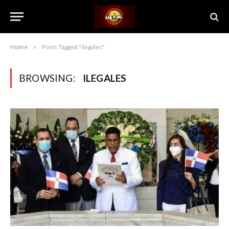
Home
»
Posts Tagged "ilegales"
BROWSING:
ILEGALES