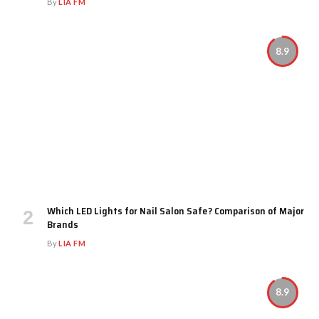
By
LIA FM
8.9
Which LED Lights for Nail Salon Safe? Comparison of Major
Brands
By
LIA FM
8.9