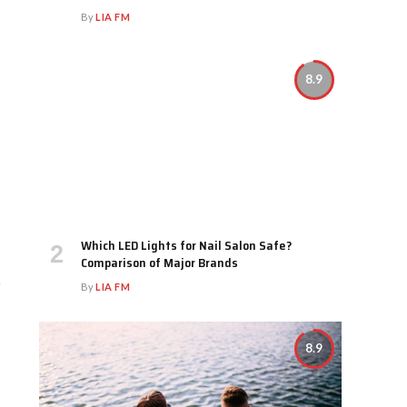
By
LIA FM
8.9
Which LED Lights for Nail Salon Safe?
Comparison of Major Brands
By
LIA FM
8.9