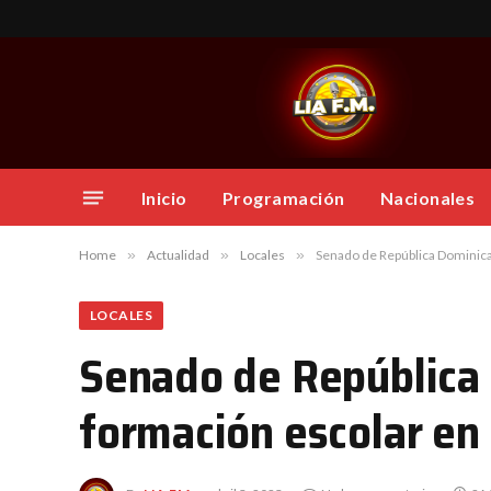
Inicio
Programación
Nacionales
Home
»
Actualidad
»
Locales
»
Senado de República Dominica
LOCALES
Senado de República 
formación escolar en 