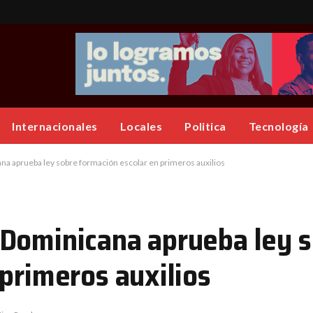
Internacionales
Locales
Politica
Tecnología
na aprueba ley sobre formación escolar en primeros auxilios
Dominicana aprueba ley 
primeros auxilios