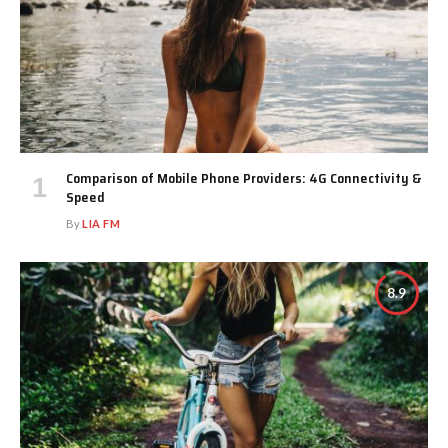
Comparison of Mobile Phone Providers: 4G Connectivity &
Speed
By
LIA FM
8.9