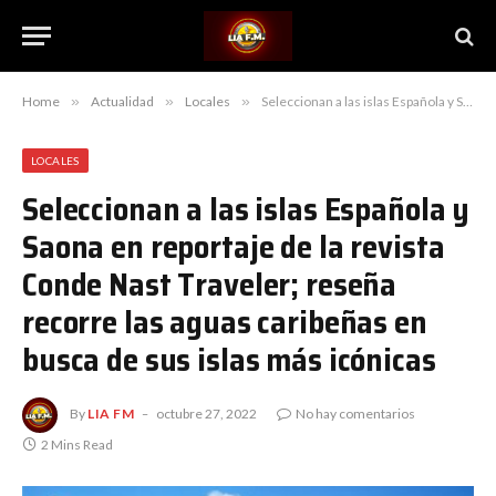
Home
»
Actualidad
»
Locales
»
Seleccionan a las islas Española y Saona en reportaje de la revista Conde Nast Traveler; reseña recorre las aguas caribeñas en busca de sus islas más icónicas
LOCALES
Seleccionan a las islas Española y
Saona en reportaje de la revista
Conde Nast Traveler; reseña
recorre las aguas caribeñas en
busca de sus islas más icónicas
By
LIA FM
octubre 27, 2022
No hay comentarios
2 Mins Read