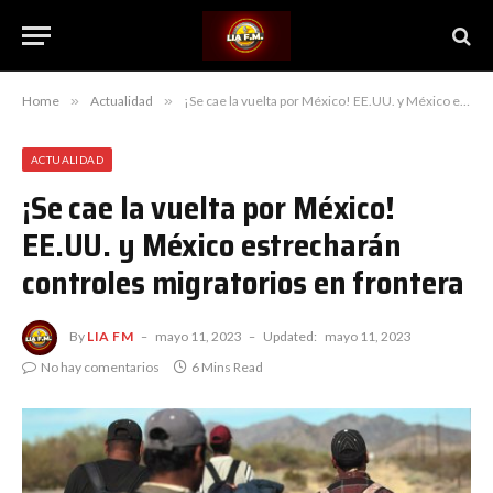
Home
»
Actualidad
»
¡Se cae la vuelta por México! EE.UU. y México estrecharán controles migratorios en frontera
ACTUALIDAD
¡Se cae la vuelta por México!
EE.UU. y México estrecharán
controles migratorios en frontera
By
LIA FM
mayo 11, 2023
Updated:
mayo 11, 2023
No hay comentarios
6 Mins Read