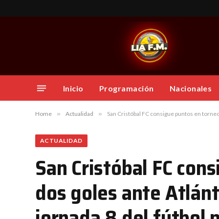
Inicio
Programación
Nacionales
Home
»
Actualidad
»
San Cristóbal FC consigue puntos en torneo
ACTUALIDAD
San Cristóbal FC con
dos goles ante Atlánt
jornada 8 del fútbol 