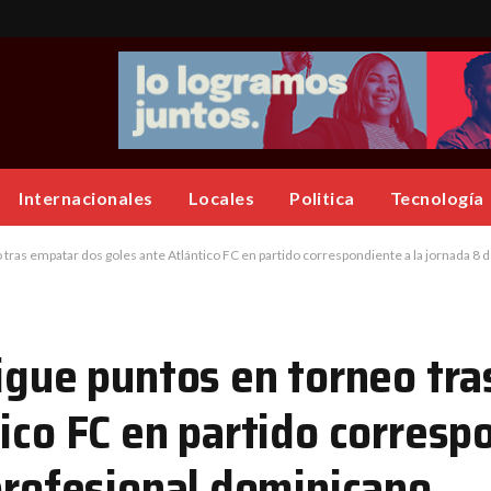
Internacionales
Locales
Politica
Tecnología
 tras empatar dos goles ante Atlántico FC en partido correspondiente a la jornada 8 
sigue puntos en torneo tr
ico FC en partido corresp
profesional dominicano