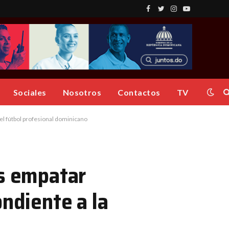
Facebook
Twitter
Instagram
YouTube
Sociales
Nosotros
Contactos
TV
del fútbol profesional dominicano
as empatar
ondiente a la