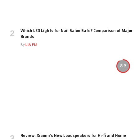
Which LED Lights for Nail Salon Safe? Comparison of Major
Brands
By
LIA FM
8.9
Review: Xiaomi’s New Loudspeakers for Hi-fi and Home