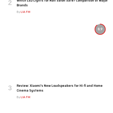
Which LED Lights for Nail Salon Safe? Comparison of Major
Brands
By
LIA FM
8.9
Review: Xiaomi’s New Loudspeakers for Hi-fi and Home
Cinema Systems
By
LIA FM