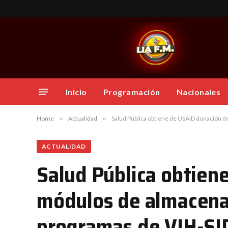
Inicio
Programación
Nacionales
Home
»
Actualidad
»
Salud Pública obtiene de USAID donación 
ACTUALIDAD
Salud Pública obtien
módulos de almacenaj
programas de VIH-SI