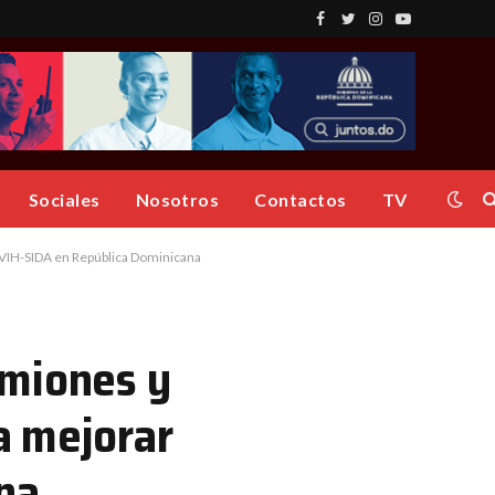
Facebook
Twitter
Instagram
YouTube
Sociales
Nosotros
Contactos
TV
 VIH-SIDA en República Dominicana
amiones y
a mejorar
na