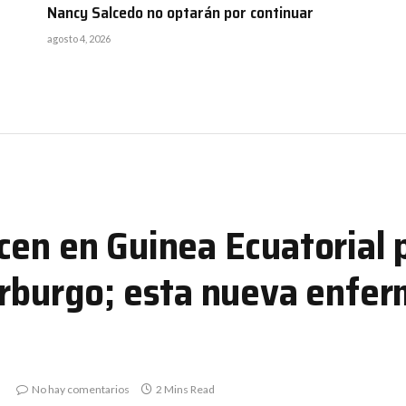
Nancy Salcedo no optarán por continuar
agosto 4, 2026
cen en Guinea Ecuatorial 
arburgo; esta nueva enfe
No hay comentarios
2 Mins Read