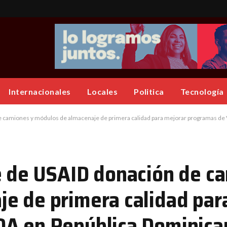
Internacionales
Locales
Politica
Tecnología
de camiones y módulos de almacenaje de primera calidad para mejorar programas de
e de USAID donación de c
e de primera calidad par
DA en República Dominica