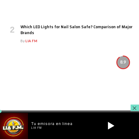
Which LED Lights for Nail Salon Safe? Comparison of Major
Brands
By
LIA FM
8.9
Tu emisora en linea
LIA FM
Review: Xiaomi’s New Loudspeakers for Hi-fi and Home
Cinema Systems