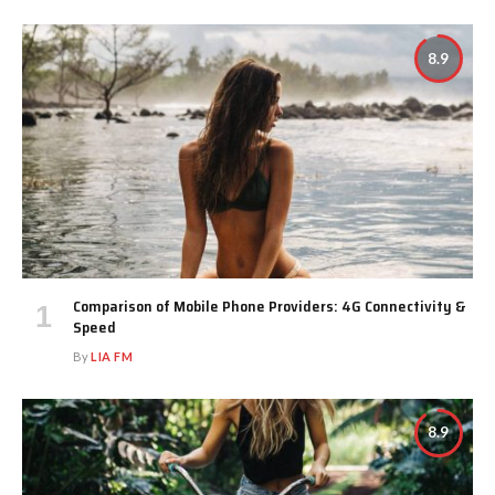
8.9
Comparison of Mobile Phone Providers: 4G Connectivity &
Speed
By
LIA FM
8.9