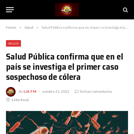
Home
»
Salud
»
Salud Pública confirma que en el país se investiga el primer caso sospechoso de cólera
SALUD
Salud Pública confirma que en el
país se investiga el primer caso
sospechoso de cólera
By
LIA FM
octubre 21, 2022
No hay comentarios
1 Min Read