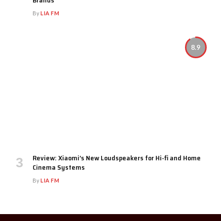
Brands
By
LIA FM
8.9
Review: Xiaomi’s New Loudspeakers for Hi-fi and Home
Cinema Systems
By
LIA FM