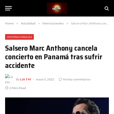
Home
»
Actualidad
»
Internacionales
»
Salsero Marc Anthony cancela concierto en Panamá tras sufrir accidente
INTERNACIONALES
Salsero Marc Anthony cancela
concierto en Panamá tras sufrir
accidente
By
LIA FM
mayo 5, 2022
No hay comentarios
2 Mins Read