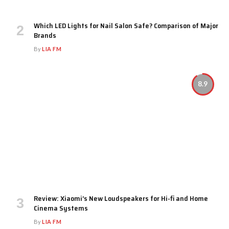
Which LED Lights for Nail Salon Safe? Comparison of Major
Brands
By
LIA FM
8.9
Review: Xiaomi’s New Loudspeakers for Hi-fi and Home
Cinema Systems
By
LIA FM