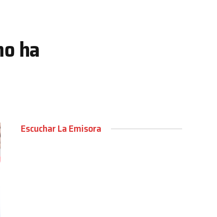
no ha
Escuchar La Emisora
00:00