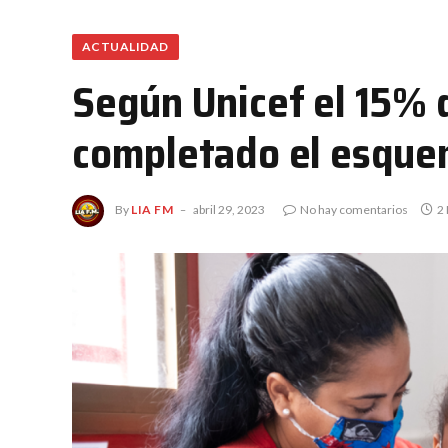
ACTUALIDAD
Según Unicef el 15% 
completado el esque
By
LIA FM
abril 29, 2023
No hay comentarios
2