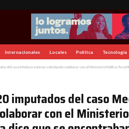
Internacionales
Locales
Politica
Tecnología
el caso Medusa estarían solicitando colaborar con el Ministerio Público; fiscal Rosa Alba Garcí
20 imputados del caso M
olaborar con el Ministerio
ía dice que se encontraban