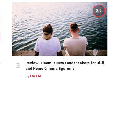
8.9
Review: Xiaomi’s New Loudspeakers for Hi-fi
and Home Cinema Systems
By
LIA FM