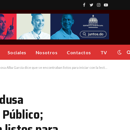
Facebook
Twitter
Instagram
YouTube
Sociales
Nosotros
Contactos
TV
a dice que se encontraban listos para iniciar con la lectura de la acusación
edusa
 Público;
 listos para