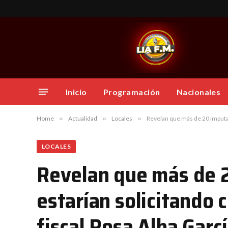
Inicio
Programación
Nacionales
Home
»
Actualidad
»
Locales
»
Revelan que más de 20 imputados d
LOCALES
Revelan que más de 
estarían solicitando c
fiscal Rosa Alba Garc