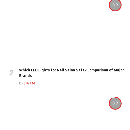
8.9
Which LED Lights for Nail Salon Safe? Comparison of Major
Brands
By
LIA FM
8.9