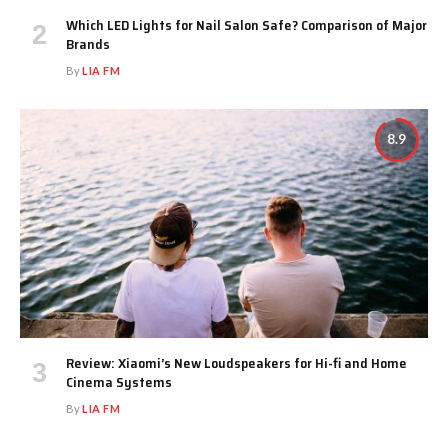
Which LED Lights for Nail Salon Safe? Comparison of Major
Brands
By
LIA FM
8.9
Review: Xiaomi’s New Loudspeakers for Hi-fi and Home
Cinema Systems
By
LIA FM