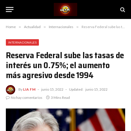
Home
»
Actualidad
»
Internacionales
»
Reserva Federal sube las tasas de interés un 0.75%; el aumento más agresivo desde 1994
INTERNACIONALES
Reserva Federal sube las tasas de
interés un 0.75%; el aumento
más agresivo desde 1994
By
LIA FM
junio 15, 2022
Updated:
junio 15, 2022
No hay comentarios
3 Mins Read