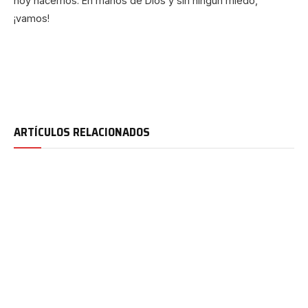
hoy hacemos. En manos de Dios y sin ningún miedo,
¡vamos!
ARTÍCULOS RELACIONADOS