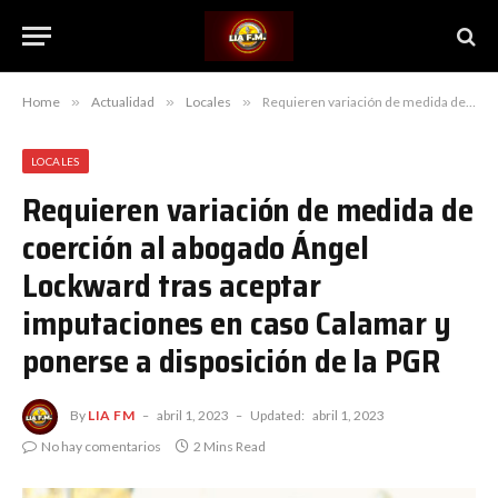
Home
»
Actualidad
»
Locales
»
Requieren variación de medida de coerción al abogado Ángel Lockward tras aceptar imputaciones en caso Calamar y ponerse a disposición de la PGR
LOCALES
Requieren variación de medida de
coerción al abogado Ángel
Lockward tras aceptar
imputaciones en caso Calamar y
ponerse a disposición de la PGR
By
LIA FM
abril 1, 2023
Updated:
abril 1, 2023
No hay comentarios
2 Mins Read