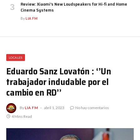
Review: Xiaomi’s New Loudspeakers for Hi-fi and Home
Cinema Systems
By
LIA FM
LOCALES
Eduardo Sanz Lovatón : ‘’Un
trabajador indudable por el
cambio en RD’’
By
LIA FM
abril 1, 2023
No hay comentarios
4 Mins Read