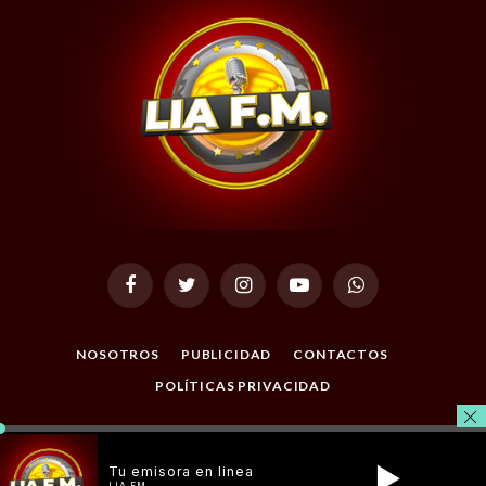
Facebook
Twitter
Instagram
YouTube
WhatsApp
NOSOTROS
PUBLICIDAD
CONTACTOS
POLÍTICAS PRIVACIDAD
© 2026 Todos los Derechos Reservados. Desarrollado por
Masterclic.Net
.
Tu emisora en linea