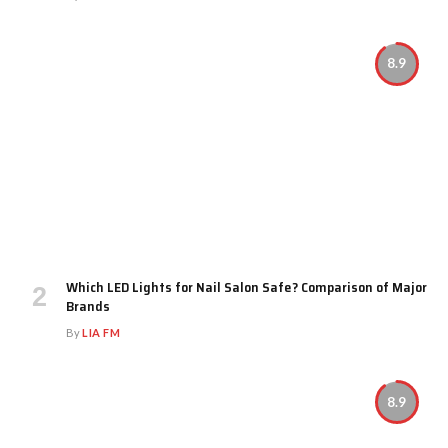
8.9
Which LED Lights for Nail Salon Safe? Comparison of Major
Brands
By
LIA FM
8.9