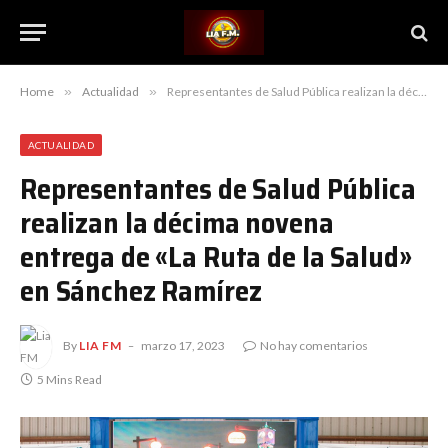
Home
»
Actualidad
»
Representantes de Salud Pública realizan la décima novena entrega de «La Ruta de la Salud» en Sánchez Ramírez
ACTUALIDAD
Representantes de Salud Pública
realizan la décima novena
entrega de «La Ruta de la Salud»
en Sánchez Ramírez
By
LIA FM
marzo 17, 2023
No hay comentarios
5 Mins Read