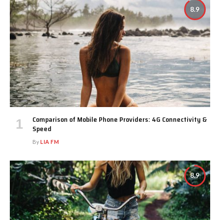
8.9
Comparison of Mobile Phone Providers: 4G Connectivity &
Speed
By
LIA FM
8.9