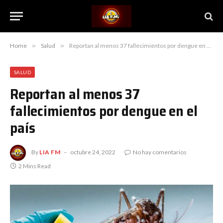
Home
»
Salud
»
Reportan al menos 37 fallecimientos por dengue en el país
SALUD
Reportan al menos 37
fallecimientos por dengue en el
país
By
LIA FM
octubre 24, 2022
No hay comentarios
2 Mins Read