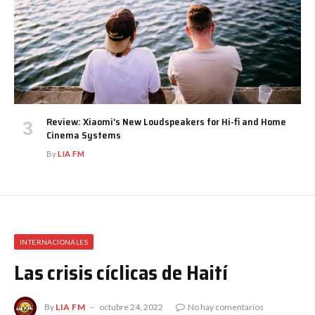
Review: Xiaomi’s New Loudspeakers for Hi-fi and Home
Cinema Systems
By
LIA FM
INTERNACIONALES
Las crisis cíclicas de Haití
By
LIA FM
octubre 24, 2022
No hay comentarios