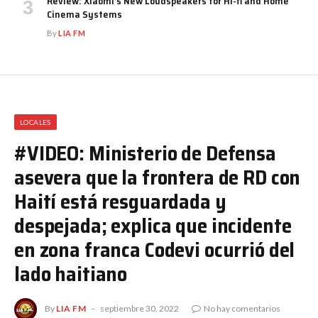
Review: Xiaomi’s New Loudspeakers for Hi-fi and Home
Cinema Systems
By
LIA FM
LOCALES
#VIDEO: Ministerio de Defensa
asevera que la frontera de RD con
Haití está resguardada y
despejada; explica que incidente
en zona franca Codevi ocurrió del
lado haitiano
By
LIA FM
septiembre 30, 2022
No hay comentarios