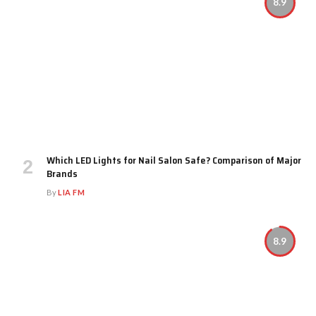
8.9
Which LED Lights for Nail Salon Safe? Comparison of Major
Brands
By
LIA FM
8.9