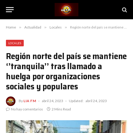
Home
»
Actualidad
»
Locales
»
Región norte del país se mantiene ‘’tranquila’’ tras llamado a huelga por organizaciones sociales y populares
LOCALES
Región norte del país se mantiene
‘’tranquila’’ tras llamado a
huelga por organizaciones
sociales y populares
By
LIA FM
abril 24, 2023
Updated:
abril 24, 2023
No hay comentarios
2 Mins Read