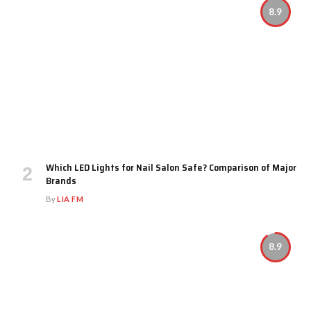
8.9
Which LED Lights for Nail Salon Safe? Comparison of Major
Brands
By
LIA FM
8.9